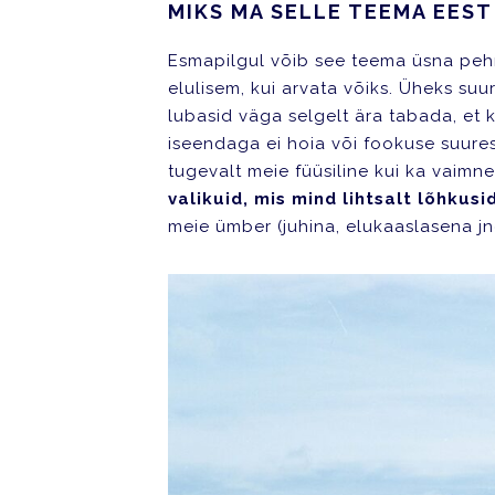
MIKS MA SELLE TEEMA EEST
Esmapilgul võib see teema üsna pehm
elulisem, kui arvata võiks. Üheks su
lubasid väga selgelt ära tabada, et 
iseendaga ei hoia või fookuse suures
tugevalt meie füüsiline kui ka vaimne
valikuid, mis mind lihtsalt lõhkusi
meie ümber (juhina, elukaaslasena jn