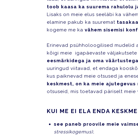
toob kaasa ka suurema rahulolu 
Lisaks on meie elus seeläbi ka vähe
elamine pakub ka suuremat
tasakaa
kogeme me ka
vähem sisemisi konfl
Erinevad psühholoogilised mudelid a
kõigi meie igapäevaste väljakutsete
eesmärkidega ja oma väärtusteg
uuringud viitavad, et endaga kooskõ
kus paiknevad meie otsused ja enese
keskmest, on ka meie ajutegevus
otsuseid, mis toetavad päriselt meie
KUI ME EI ELA ENDA KESKM
see paneb proovile meie vaims
stressikogemus),