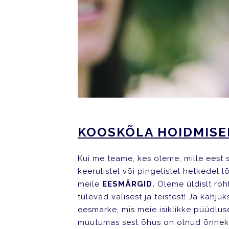
KOOSKÕLA HOIDMISE
Kui me teame, kes oleme, mille eest s
keerulistel või pingelistel hetkedel 
meile
EESMÄRGID.
Oleme üldislt ro
tulevad välisest ja teistest! Ja kahj
eesmärke, mis meie isiklikke püüdluse
muutumas sest õhus on olnud õnneks 