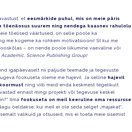
avastust, et
eesmärkide puhul, mis on meie päris
e tõenäosus suurem ning nendega kaasnev rahulolu
ie tõelised väärtused, on selle poole ka
ing me kogeme ka rohkem motivatsiooni! St kui me
ooskõlas – on nende poole liikumine vaevaline või
 Academic, Science Publishing Group)
 end igapäevaselt nii paljude teemade ja tegevuste
 tugeva fookuseta oleme me hajevil. Ja selline
hajevil
 koormust
ning viib meid enda keskmest tegelikult
avastad ennast mingi projekti või tegevuse keskel
in?” Ilma
fookuseta on meil keeruline oma ressursse
Nagu öeldakse, kui meil ei ole seda selget „majakat“,
emalt valikuid ja otsuseid, mis ei toeta meie sisemist