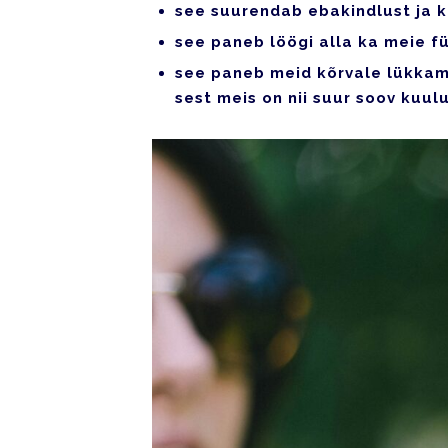
see suurendab ebakindlust ja k
see paneb löögi alla ka meie fü
see paneb meid kõrvale lükkama
sest meis on nii suur soov kuul