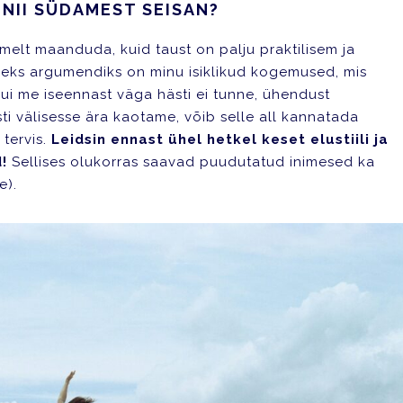
 NII SÜDAMEST SEISAN?
elt maanduda, kuid taust on palju praktilisem ja
ureks argumendiks on minu isiklikud kogemused, mis
kui me iseennast väga hästi ei tunne, ühendust
ti välisesse ära kaotame, võib selle all kannatada
 tervis.
Leidsin ennast ühel hetkel keset elustiili ja
d!
Sellises olukorras saavad puudutatud inimesed ka
e).