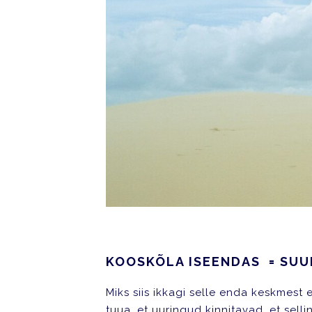
KOOSKÕLA ISEENDAS = SU
Miks siis ikkagi selle enda keskmest 
tuua, et uuringud kinnitavad, et sell