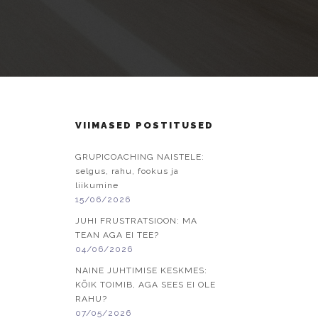
VIIMASED POSTITUSED
GRUPICOACHING NAISTELE:
selgus, rahu, fookus ja
liikumine
15/06/2026
JUHI FRUSTRATSIOON: MA
TEAN AGA EI TEE?
04/06/2026
NAINE JUHTIMISE KESKMES:
KÕIK TOIMIB, AGA SEES EI OLE
RAHU?
07/05/2026