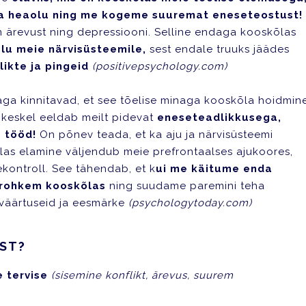
ja heaolu ning me kogeme suuremat eneseteostust!
m ärevust ning depressiooni. Selline endaga kooskõlas
lu meie närvisüsteemile,
sest endale truuks jäädes
ikte ja pingeid
(positivepsychology.com)
ga kinnitavad, et see tõelise minaga kooskõla hoidmin
 keskel eeldab meilt pidevat
eneseteadlikkusega,
a tööd!
On põnev teada, et ka aju ja närvisüsteemi
las elamine väljendub meie prefrontaalses ajukoores,
kontroll. See tähendab, et k
ui me käitume enda
 rohkem kooskõlas
ning suudame paremini teha
 väärtuseid ja eesmärke
(psychologytoday.com)
EST?
e tervise
(sisemine konflikt, ärevus, suurem