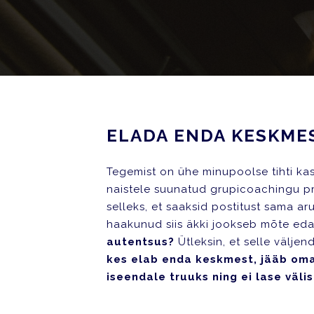
ELADA ENDA KESKME
Tegemist on ühe minupoolse tihti kas
naistele suunatud grupicoachingu p
selleks, et saaksid postitust sama a
haakunud siis äkki jookseb mõte ed
autentsus?
Ütleksin, et selle välj
kes elab enda keskmest, jääb oma 
iseendale truuks ning ei lase väli