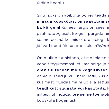
üldine heaolu.
Sinu jaoks on võibolla põnev teada 
minaga kooskõlas, on saavutamis
ka kõrgem!
Kui eesmärgis on sees me
psühholoogiliselt kergem pürgida n
seame eesmärke, mis ei ole meiega k
jäävad need üldse poolikuks
(Oxford
On oluline tunnistada, et me leiame
vahelt tegutsemast, et ilma selge ja
olek suurendab meie kognitiivset
eemale. Tead ju küll neid hetki, kus 
küsimast: “Kuidas ma nüüd siia sattus
teadlikult suunata või kasutada
. 
millest juhinduda, teeme me tõenäolis
kooskõla kogemust!