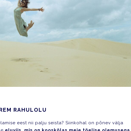
UREM RAHULOLU
elamise eest nii palju seista? Siinkohal on põnev välja
ine
eluviis, mis on kooskõlas meie tõelise olemusega