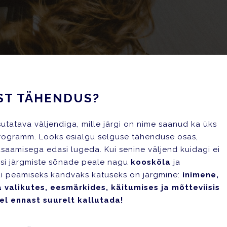
ST TÄHENDUS?
utatava väljendiga, mille järgi on nime saanud ka üks
rogramm. Looks esialgu selguse tähenduse osas,
rusaamisega edasi lugeda. Kui senine väljend kuidagi ei
asi järgmiste sõnade peale nagu
kooskõla
ja
endi peamiseks kandvaks katuseks on järgmine:
inimene,
valikutes, eesmärkides, käitumises ja mõtteviisis
sel ennast suurelt kallutada!