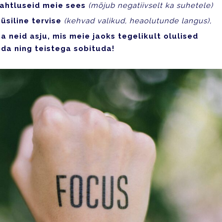
ahtluseid meie sees
(mõjub negatiivselt ka suhetele)
üsiline tervise
(kehvad valikud, heaolutunde langus),
 neid asju, mis meie jaoks tegelikult olulised
uda ning teistega sobituda!