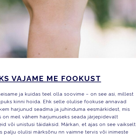
KS VAJAME ME FOOKUST
eisame ja kuidas teel olla soovime – on see asi, millest
lõpuks kinni hoida. Ehk selle olulise fookuse annavad
hkem harjunud seadma ja juhinduma eesmärkidest, mis
uks on meil vähem harjumuseks seada järjepidevalt
id või unistusi täidaksid. Märkan, et ajas on see vaikselt
palju olulisi märksõnu nn vaimne tervis või inimeste