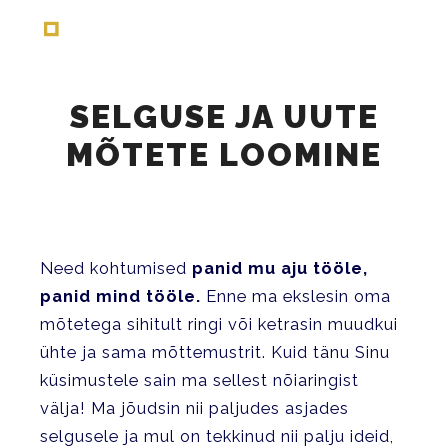
Main menu
SELGUSE JA UUTE
MÕTETE LOOMINE
Need kohtumised
panid mu aju tööle,
panid mind tööle.
Enne ma ekslesin oma
mõtetega sihitult ringi või ketrasin muudkui
ühte ja sama mõttemustrit. Kuid tänu Sinu
küsimustele sain ma sellest nõiaringist
välja! Ma jõudsin nii paljudes asjades
selgusele ja mul on tekkinud nii palju ideid,