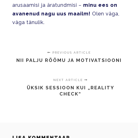
arusaamisi ja äratundmisi –
minu ees on
avanenud nagu uus maailm!
Olen väga,
väga tänulik.
PREVIOUS ARTICLE
NII PALJU RÕÕMU JA MOTIVATSIOONI
NEXT ARTICLE
ÜKSIK SESSIOON KUI „REALITY
CHECK“
LISA KOMMENTAAR