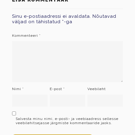
Sinu e-postiaadressi ei avaldata.
Nõutavad
väljad on tähistatud
*
-ga
Kommenteeri
*
Nimi
*
E-post
*
Veebileht
Salvesta minu nimi, e-posti- ja veebiaadress sellesse
veebilehitsejasse järgmiste kommentaaride jaoks.