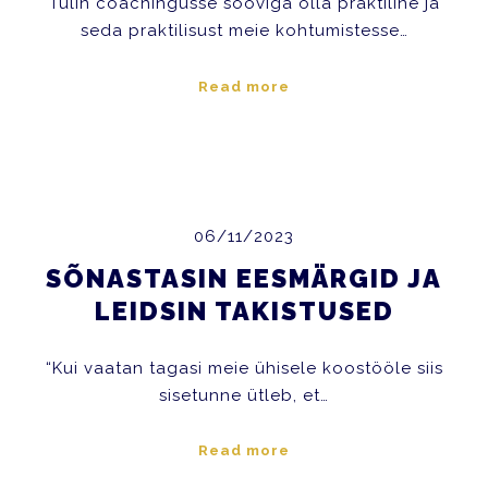
Tulin coachingusse sooviga olla praktiline ja
seda praktilisust meie kohtumistesse…
Read more
06/11/2023
SÕNASTASIN EESMÄRGID JA
LEIDSIN TAKISTUSED
“Kui vaatan tagasi meie ühisele koostööle siis
sisetunne ütleb, et…
Read more